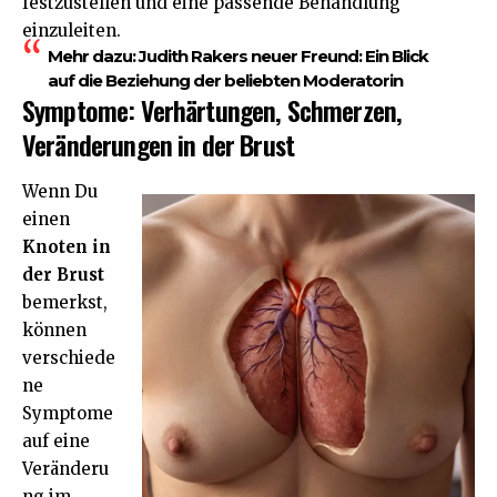
festzustellen und eine passende Behandlung
einzuleiten.
Mehr dazu:
Judith Rakers neuer Freund: Ein Blick
auf die Beziehung der beliebten Moderatorin
Symptome: Verhärtungen, Schmerzen,
Veränderungen in der Brust
Wenn Du
einen
Knoten in
der Brust
bemerkst,
können
verschiede
ne
Symptome
auf eine
Veränderu
ng im