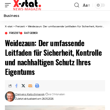
Aa
Font
Resizer
Business
X-stat
>
Freizeit
>
Weidezaun: Der umfassende Leitfaden für Sicherheit, Kontrolle und nachhaltigen Schutz Ihres Eigentums
FREIZEIT
RATGEBER
Weidezaun: Der umfassende
Leitfaden für Sicherheit, Kontrolle
und nachhaltigen Schutz Ihres
Eigentums
Clemens Katschmarek
vor 3 Monaten
Zuletzt aktualisiert am 26.05.2026