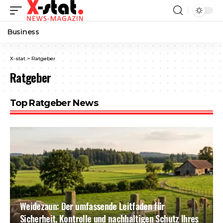
Business
X-stat
>
Ratgeber
Ratgeber
Top Ratgeber News
Weidezaun: Der umfassende Leitfaden für
Sicherheit, Kontrolle und nachhaltigen Schutz Ihres