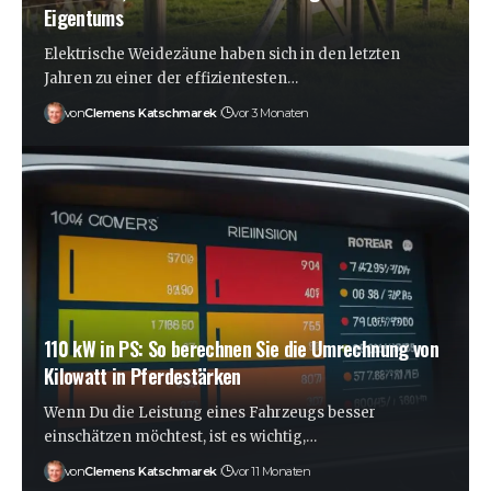
Eigentums
Elektrische Weidezäune haben sich in den letzten
Jahren zu einer der effizientesten…
von
Clemens Katschmarek
vor 3 Monaten
110 kW in PS: So berechnen Sie die Umrechnung von
Kilowatt in Pferdestärken
Wenn Du die Leistung eines Fahrzeugs besser
einschätzen möchtest, ist es wichtig,…
von
Clemens Katschmarek
vor 11 Monaten