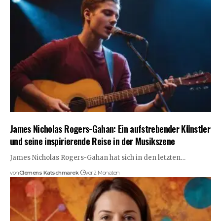
James Nicholas Rogers-Gahan: Ein aufstrebender Künstler
und seine inspirierende Reise in der Musikszene
James Nicholas Rogers-Gahan hat sich in den letzten…
von
Clemens Katschmarek
vor 2 Monaten