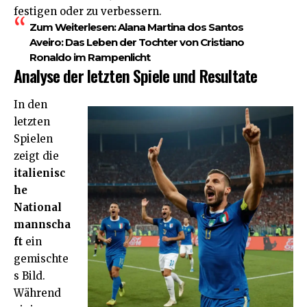
festigen oder zu verbessern.
Zum Weiterlesen:
Alana Martina dos Santos
Aveiro: Das Leben der Tochter von Cristiano
Ronaldo im Rampenlicht
Analyse der letzten Spiele und Resultate
In den
letzten
Spielen
zeigt die
italienisc
he
National
mannscha
ft
ein
gemischte
s Bild.
Während