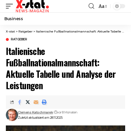
Aa
Font
Resizer
Business
X-stat
>
Ratgeber
>
Italienische Fußballnationalmannschaft: Aktuelle Tabelle und Analyse der Leistungen
RATGEBER
Italienische
Fußballnationalmannschaft:
Aktuelle Tabelle und Analyse der
Leistungen
Clemens Katschmarek
vor 8 Monaten
Zuletzt aktualisiert am 28.11.2025