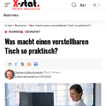
Aa
Font
Resizer
Business
X-stat
>
Business
>
Was macht einen verstellbaren Tisch so praktisch?
BUSINESS
GESUNDHEIT
Was macht einen verstellbaren
Tisch so praktisch?
Clemens Katschmarek
vor 3 Jahren
Zuletzt aktualisiert am 02.12.2023