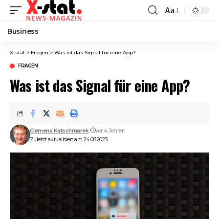
Aa
Font
Resizer
Business
X-stat
>
Fragen
>
Was ist das Signal für eine App?
FRAGEN
Was ist das Signal für eine App?
Clemens Katschmarek
vor 4 Jahren
Zuletzt aktualisiert am 24.08.2023