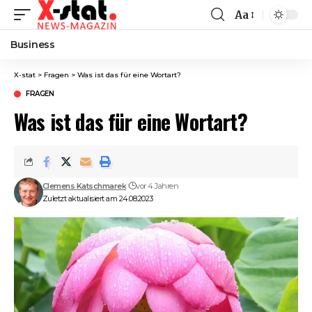
Aa
Font
Resizer
Business
X-stat
>
Fragen
>
Was ist das für eine Wortart?
FRAGEN
Was ist das für eine Wortart?
Clemens Katschmarek
vor 4 Jahren
Zuletzt aktualisiert am 24.08.2023