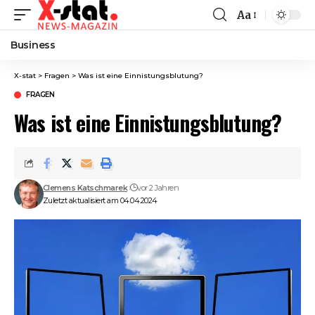
Aa
Font
Resizer
Business
X-stat
>
Fragen
>
Was ist eine Einnistungsblutung?
FRAGEN
Was ist eine Einnistungsblutung?
Clemens Katschmarek
vor 2 Jahren
Zuletzt aktualisiert am 04.04.2024