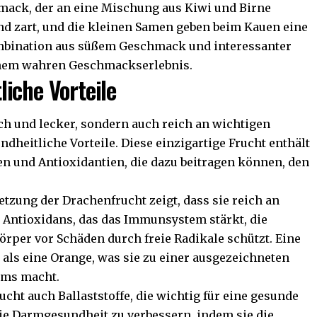
mack, der an eine Mischung aus Kiwi und Birne
 und zart, und die kleinen Samen geben beim Kauen eine
mbination aus süßem Geschmack und interessanter
inem wahren Geschmackserlebnis.
iche Vorteile
sch und lecker, sondern auch reich an wichtigen
ndheitliche Vorteile. Diese einzigartige Frucht enthält
en und Antioxidantien, die dazu beitragen können, den
tzung der Drachenfrucht zeigt, dass sie reich an
es Antioxidans, das das Immunsystem stärkt, die
rper vor Schäden durch freie Radikale schützt. Eine
als eine Orange, was sie zu einer ausgezeichneten
ems macht.
cht auch Ballaststoffe, die wichtig für eine gesunde
 die Darmgesundheit zu verbessern, indem sie die