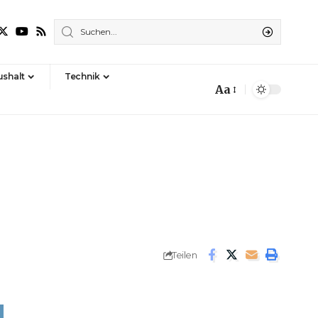
shalt
Technik
Aa
Font
Resizer
Teilen