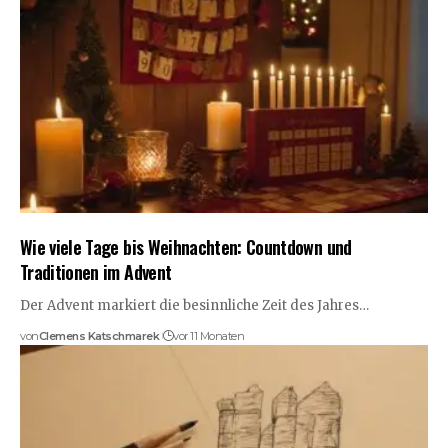
Wie viele Tage bis Weihnachten: Countdown und
Traditionen im Advent
Der Advent markiert die besinnliche Zeit des Jahres…
von
Clemens Katschmarek
vor 11 Monaten