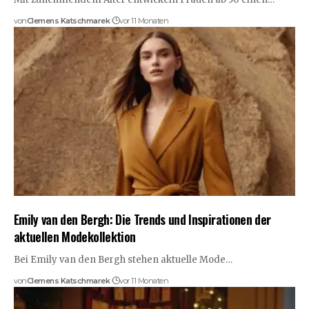
von
Clemens Katschmarek
vor 11 Monaten
Emily van den Bergh: Die Trends und Inspirationen der
aktuellen Modekollektion
Bei Emily van den Bergh stehen aktuelle Mode…
von
Clemens Katschmarek
vor 11 Monaten