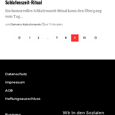
Schlafenszeit-Ritual
Ein humorvolles Schlafenszeit-Ritual kann den Übergang
vom Tag…
von
Clemens Katschmarek
vor 11 Monaten
1
2
…
7
8
9
10
Datenschutz
Impressum
AGB
Haftungsausschluss
Wir in den Sozialen
Business