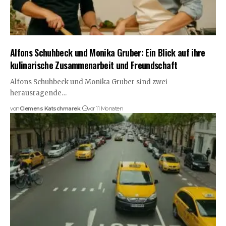
Alfons Schuhbeck und Monika Gruber: Ein Blick auf ihre
kulinarische Zusammenarbeit und Freundschaft
Alfons Schuhbeck und Monika Gruber sind zwei
herausragende…
von
Clemens Katschmarek
vor 11 Monaten