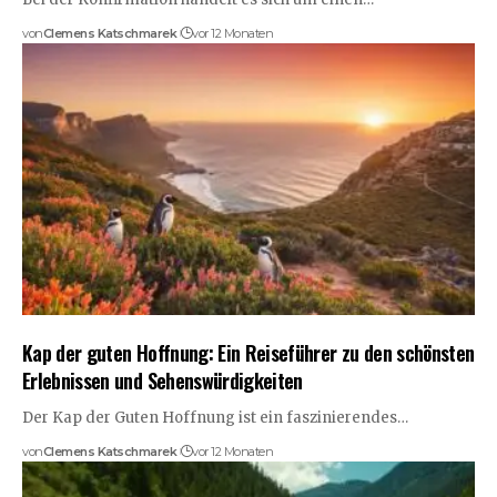
von
Clemens Katschmarek
vor 12 Monaten
Kap der guten Hoffnung: Ein Reiseführer zu den schönsten
Erlebnissen und Sehenswürdigkeiten
Der Kap der Guten Hoffnung ist ein faszinierendes…
von
Clemens Katschmarek
vor 12 Monaten