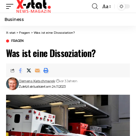
Aa
Font
Resizer
Business
X-stat
>
Fragen
>
Was ist eine Dissoziation?
FRAGEN
Was ist eine Dissoziation?
Clemens Katschmarek
vor 3 Jahren
Zuletzt aktualisiert am 24.11.2023