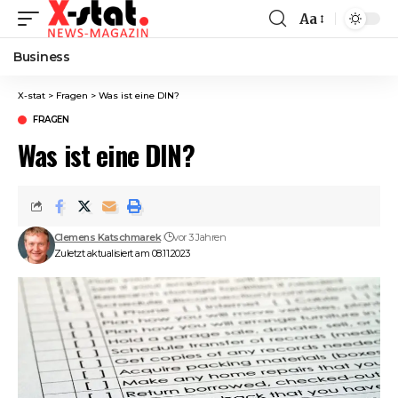
Aa
Font
Resizer
Business
X-stat
>
Fragen
>
Was ist eine DIN?
FRAGEN
Was ist eine DIN?
Clemens Katschmarek
vor 3 Jahren
Zuletzt aktualisiert am 08.11.2023