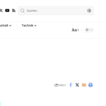
shalt
Technik
Aa
Font
Resizer
Teilen