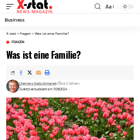
Aa
Font
Resizer
Business
X-stat
>
Fragen
>
Was ist eine Familie?
FRAGEN
Was ist eine Familie?
Clemens Katschmarek
vor 2 Jahren
Zuletzt aktualisiert am 11.08.2024