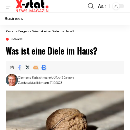
Aa
Font
Resizer
Business
X-stat
>
Fragen
>
Was ist eine Diele im Haus?
FRAGEN
Was ist eine Diele im Haus?
Clemens Katschmarek
vor 3 Jahren
Zuletzt aktualisiert am 21.10.2023