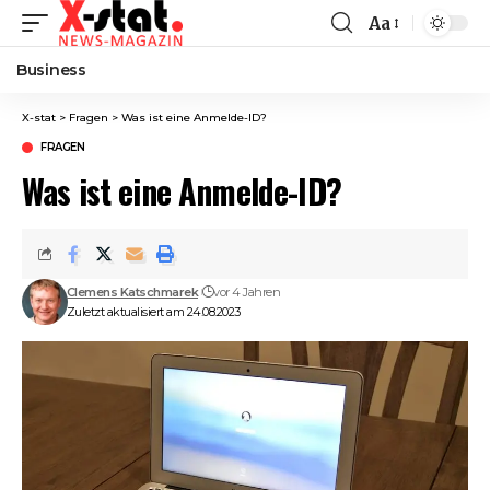
Aa
Font
Resizer
Business
X-stat
>
Fragen
>
Was ist eine Anmelde-ID?
FRAGEN
Was ist eine Anmelde-ID?
Clemens Katschmarek
vor 4 Jahren
Zuletzt aktualisiert am 24.08.2023