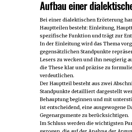
Aufbau einer dialektisch
Bei einer dialektischen Erörterung han
Hauptteilen besteht: Einleitung, Hauptt
spezifische Funktion und trägt zur En
In der Einleitung wird das Thema vorge
gegensätzlichen Standpunkte repräsenti
Lesers zu wecken und ihn neugierig au
die These klar und präzise zu formuli
verdeutlichen.
Der Hauptteil besteht aus zwei Abschni
Standpunkte detailliert dargestellt wer
Behauptung beginnen und mit unterstü
ist entscheidend, eine ausgewogene D
Gegenargumente zu berücksichtigen.
Im Schluss werden die wichtigsten P
gezogen, die auf der Analyse der Argum