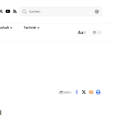
shalt
Technik
Aa
Font
Resizer
Teilen