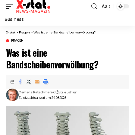
Aa
Font
Resizer
Business
X-stat
>
Fragen
>
Was ist eine Bandscheibenvorwölbung?
FRAGEN
Was ist eine
Bandscheibenvorwölbung?
Clemens Katschmarek
vor 4 Jahren
Zuletzt aktualisiert am 24.08.2023