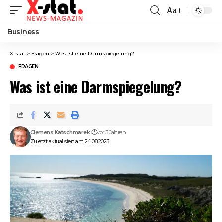
Aa
Font
Resizer
Business
X-stat
>
Fragen
>
Was ist eine Darmspiegelung?
FRAGEN
Was ist eine Darmspiegelung?
Clemens Katschmarek
vor 3 Jahren
Zuletzt aktualisiert am 24.08.2023