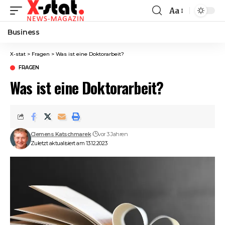
Aa
Font
Resizer
Business
X-stat
>
Fragen
>
Was ist eine Doktorarbeit?
FRAGEN
Was ist eine Doktorarbeit?
Clemens Katschmarek
vor 3 Jahren
Zuletzt aktualisiert am 13.12.2023