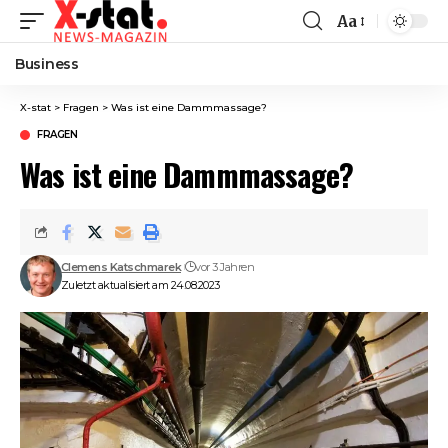
Aa
Font
Resizer
Business
X-stat
>
Fragen
>
Was ist eine Dammmassage?
FRAGEN
Was ist eine Dammmassage?
Clemens Katschmarek
vor 3 Jahren
Zuletzt aktualisiert am 24.08.2023