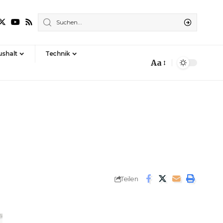
shalt
Technik
Aa
Font
Resizer
Teilen