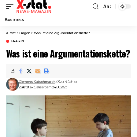
Aa
Font
Resizer
Business
X-stat
>
Fragen
>
Was ist eine Argumentationskette?
FRAGEN
Was ist eine Argumentationskette?
Clemens Katschmarek
vor 4 Jahren
Zuletzt aktualisiert am 24.08.2023