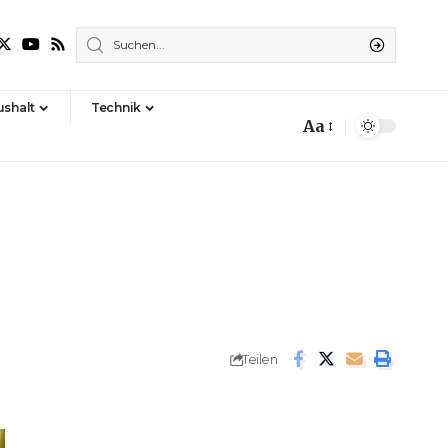
shalt
Technik
Aa
Font
Resizer
Teilen