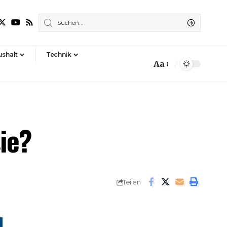
shalt
Technik
Aa
Font
Resizer
sie?
Teilen