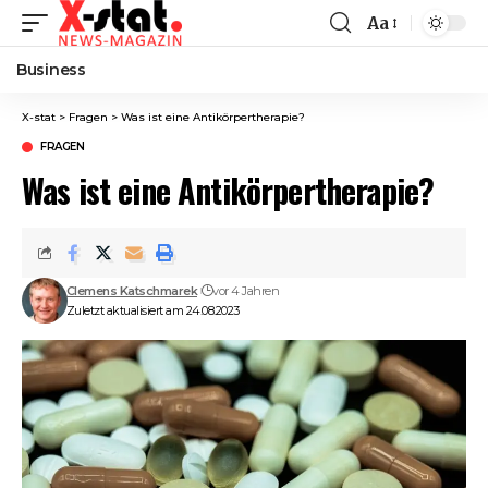
Aa
Font
Resizer
Business
X-stat
>
Fragen
>
Was ist eine Antikörpertherapie?
FRAGEN
Was ist eine Antikörpertherapie?
Clemens Katschmarek
vor 4 Jahren
Zuletzt aktualisiert am 24.08.2023