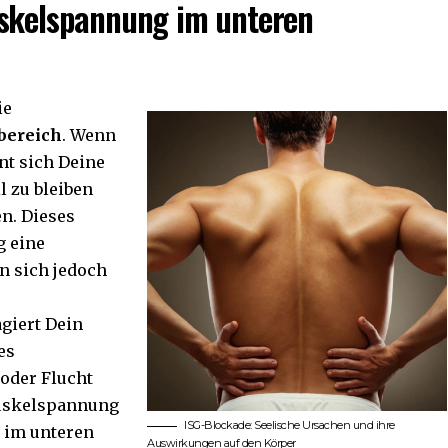
uskelspannung im unteren
ie
bereich
. Wenn
nnt sich Deine
l zu bleiben
n. Dieses
g eine
n sich jedoch
agiert Dein
es
 oder Flucht
 Muskelspannung
ISG-Blockade: Seelische Ursachen und ihre
m im unteren
Auswirkungen auf den Körper