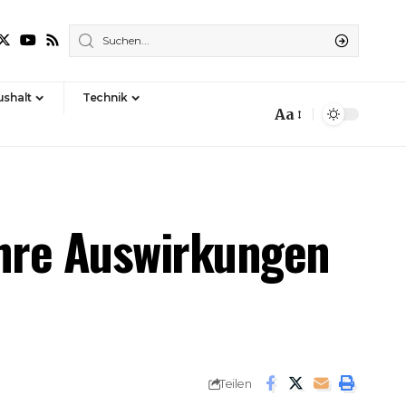
shalt
Technik
Aa
Font
Resizer
ihre Auswirkungen
Teilen