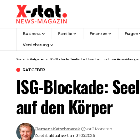
Business
Familie
Finanzen
Fragen
Versicherung
X-stat
>
Ratgeber
>
ISG-Blockade: Seelische Ursachen und ihre Auswirkungen
RATGEBER
ISG-Blockade: See
auf den Körper
Clemens Katschmarek
vor 2 Monaten
Zuletzt aktualisiert am 31.05.2026