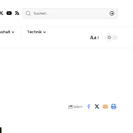
shalt
Technik
Aa
Font
Resizer
Teilen