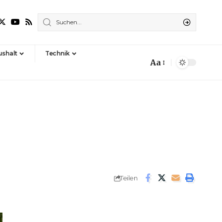
shalt
Technik
Aa
Font
Resizer
Teilen