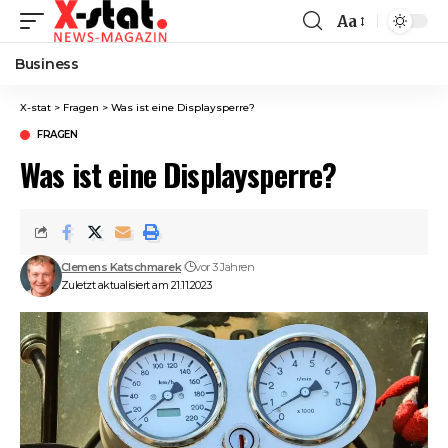
Aa
Font
Resizer
Business
X-stat
>
Fragen
>
Was ist eine Displaysperre?
FRAGEN
Was ist eine Displaysperre?
Clemens Katschmarek
vor 3 Jahren
Zuletzt aktualisiert am 21.11.2023