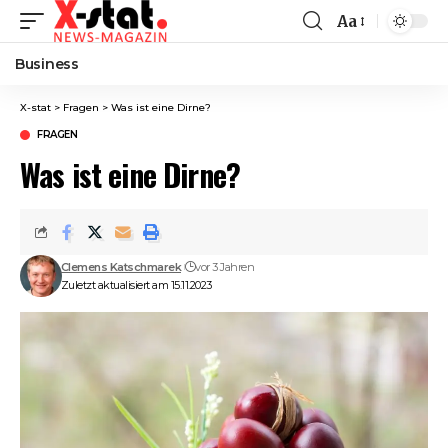
Aa
Font
Resizer
Business
X-stat
>
Fragen
>
Was ist eine Dirne?
FRAGEN
Was ist eine Dirne?
Clemens Katschmarek
vor 3 Jahren
Zuletzt aktualisiert am 15.11.2023