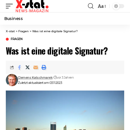
Aa
Font
Resizer
Business
X-stat
>
Fragen
>
Was ist eine digitale Signatur?
FRAGEN
Was ist eine digitale Signatur?
Clemens Katschmarek
vor 3 Jahren
Zuletzt aktualisiert am 03.11.2023