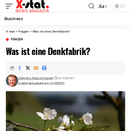
Aa
Font
Resizer
Business
X-stat
>
Fragen
>
Was ist eine Denkfabrik?
FRAGEN
Was ist eine Denkfabrik?
Clemens Katschmarek
vor 3 Jahren
Zuletzt aktualisiert am 24.09.2023