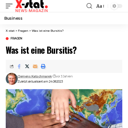
Aa
Font
Resizer
Business
X-stat
>
Fragen
>
Was ist eine Bursitis?
FRAGEN
Was ist eine Bursitis?
Clemens Katschmarek
vor 3 Jahren
Zuletzt aktualisiert am 24.08.2023