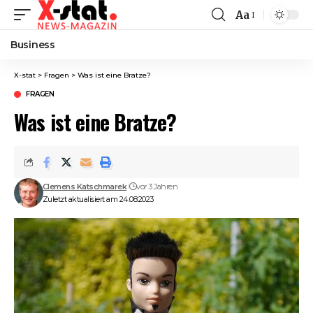
Aa
Font
Resizer
Business
X-stat
>
Fragen
>
Was ist eine Bratze?
FRAGEN
Was ist eine Bratze?
Clemens Katschmarek
vor 3 Jahren
Zuletzt aktualisiert am 24.08.2023