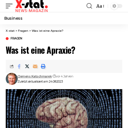
Aa
Font
Resizer
Business
X-stat
>
Fragen
>
Was ist eine Apraxie?
FRAGEN
Was ist eine Apraxie?
Clemens Katschmarek
vor 4 Jahren
Zuletzt aktualisiert am 24.08.2023