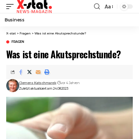
Aa
Font
Resizer
Business
X-stat
>
Fragen
>
Was ist eine Akutsprechstunde?
FRAGEN
Was ist eine Akutsprechstunde?
Clemens Katschmarek
vor 4 Jahren
Zuletzt aktualisiert am 24.08.2023