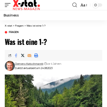
Aa
Font
Resizer
Business
X-stat
>
Fragen
>
Was ist eine 1-?
FRAGEN
Was ist eine 1-?
Clemens Katschmarek
vor 4 Jahren
Zuletzt aktualisiert am 24.08.2023