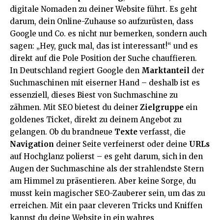
digitale Nomaden zu deiner Website führt. Es geht
darum, dein Online-Zuhause so aufzurüsten, dass
Google und Co. es nicht nur bemerken, sondern auch
sagen: „Hey, guck mal, das ist interessant!“ und es
direkt auf die Pole Position der Suche chauffieren.
In Deutschland regiert Google den
Marktanteil
der
Suchmaschinen mit eiserner Hand – deshalb ist es
essenziell, dieses Biest von Suchmaschine zu
zähmen. Mit SEO bietest du deiner
Zielgruppe
ein
goldenes Ticket, direkt zu deinem Angebot zu
gelangen. Ob du brandneue
Texte
verfasst, die
Navigation
deiner Seite verfeinerst oder deine
URLs
auf Hochglanz polierst – es geht darum, sich in den
Augen der Suchmaschine als der strahlendste Stern
am Himmel zu präsentieren. Aber keine Sorge, du
musst kein magischer SEO-Zauberer sein, um das zu
erreichen. Mit ein paar cleveren Tricks und Kniffen
kannst du deine Website in ein wahres