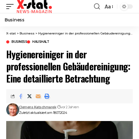
Aa
Font
Resizer
Business
X-stat
>
Business
>
Hygienereiniger in der professionellen Gebäudereinigung: Eine detaillierte Betrachtung
BUSINESS
HAUSHALT
Hygienereiniger in der
professionellen Gebäudereinigung:
Eine detaillierte Betrachtung
Clemens Katschmarek
vor 2 Jahren
Zuletzt aktualisiert am 18.07.2024