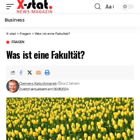
Aa
Font
Resizer
Business
X-stat
>
Fragen
>
Was ist eine Fakultät?
FRAGEN
Was ist eine Fakultät?
Clemens Katschmarek
vor 2 Jahren
Zuletzt aktualisiert am 06.08.2024